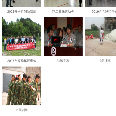
2021安全月消防演练
职工趣味运动会
2019乒乓球运动
2016年夏季拓展训练
知识竞赛
消防演练
拓展训练