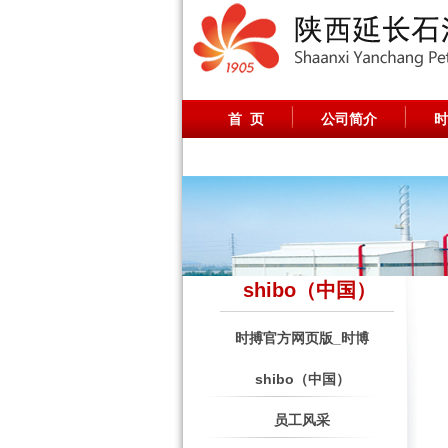
首 页
公司简介
时
时搏官方网页版_时博shibo（中国
时搏官方网页版_时博
shibo（中国）
时搏官方网页版_时博
shibo（中国）
员工风采