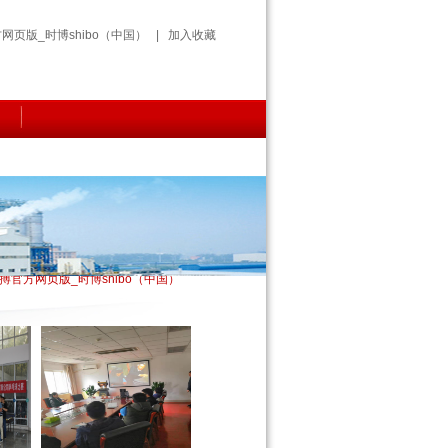
网页版_时博shibo（中国）
|
加入收藏
搏官方网页版_时博shibo（中国）