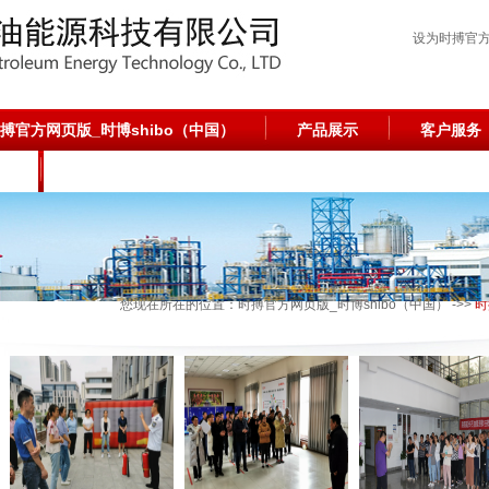
设为时搏官方
搏官方网页版_时博shibo（中国）
产品展示
客户服务
）
联系我们
员工风采
您现在所在的位置：时搏官方网页版_时博shibo（中国） ->>
时